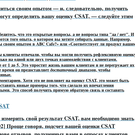
литься своим опытом — и, следовательно, получить
огут определить вашу оценку CSAT, — следуйте этим
бедитесь, что это открытые вопросы, а не вопросы типа "да / нет". И
аются того опыта, о котором вы хотите собирать данные. Например,
ы своим опытом в ABC Cafe?» или «Соответствует ли продукт ваши
бы клиенты отвечали, чтобы вы могли получить рефлексивную оценк
лько на одной или двух точках взаимодействия с клиентами.
от 1 до 5.
Это упростит жизнь вашим клиентам и не перегружает их
е время он предоставляет
диапазон, чтобы
достаточный
анные.
мментариев.
Хотя это не повлияет на оценку CSAT, это может быть
оставить явные примеры того, что сделало их впечатления
ыми. Это способ получить прямую обратную связь и составить
CSAT
к измерить свой результат CSAT, вам необходимо знать
02] Проще говоря, подсчет вашей оценки CSAT
снове отзывов, полученных вами в опросах клиентов.