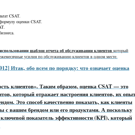
льтат CSAT.
 формулу оценки CSAT.
AT.
бизнеса.
в использовании
шаблон отчета об обслуживании клиентов
который
 ежемесячные усилия по обслуживанию клиентов в одном месте.
12] Итак, обо всем по порядку: что означает оценка
ость клиентов». Таким образом, оценка CSAT — это
тов, который отражает настроения клиентов, их опы
ндом. Это способ качественно показать, как клиенты
ы с вашим брендом или его продуктами. А поскольку
 ключевой показатель эффективности (KPI), который
.