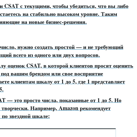
и CSAT с текущими, чтобы убедиться, что вы либо
стаетесь на стабильно высоком уровне. Таким
влияющие на новые бизнес-решения.
число, нужно создать простой — и не требующий
щий всего из одного или двух вопросов.
лу оценок CSAT, в которой клиентов просят оценить
 под вашим брендом или свое восприятие
ете клиентам шкалу от 1 до 5, где 1 представляет
5.
 — это просто числа, показанные от 1 до 5. Но
 творчески. Например, Amazon рекомендует
 по звездной шкале: