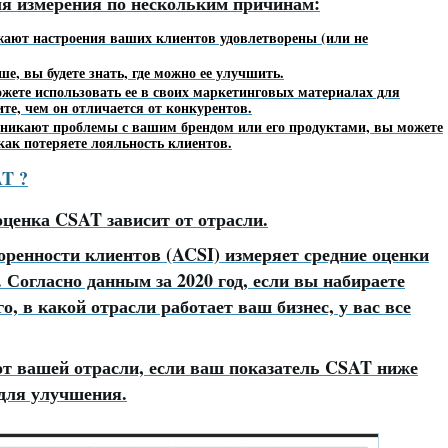
я измерения по нескольким причинам:
ажают настроения ваших клиентов удовлетворены (или не
, вы будете знать, где можно ее улучшить.
жете использовать ее в своих маркетинговых материалах для
те, чем он отличается от конкурентов.
возникают проблемы с вашим брендом или его продуктами, вы можете
 как потеряете лояльность клиентов.
AT ?
оценка CSAT зависит от отрасли.
ренности клиентов (ACSI) измеряет средние оценки
 Согласно данным за 2020 год, если вы набираете
о, в какой отрасли работает ваш бизнес, у вас все
от вашей отрасли, если ваш показатель CSAT ниже
 для улучшения.