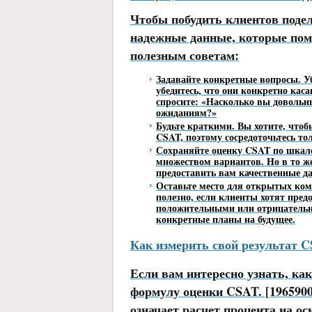
Чтобы побудить клиентов поде
надежные данные, которые пом
полезным советам:
Задавайте конкретные вопросы.
У
убедитесь, что они конкретно кас
спросите: «Насколько вы довольн
ожиданиям?»
Будьте краткими.
Вы хотите, что
CSAT, поэтому сосредоточьтесь то
Сохраняйте оценку CSAT по шкале 
множеством вариантов. Но в то ж
предоставить вам качественные д
Оставьте место для открытых ко
полезно, если клиенты хотят пред
положительными или отрицательн
конкретные планы на будущее.
Как измерить свой результат 
Если вам интересно узнать, ка
формулу оценки CSAT. [196590
означает расчет процента на о