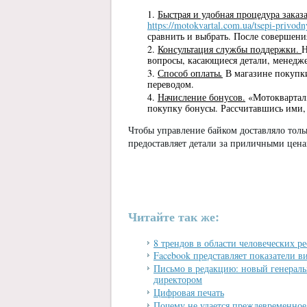
Быстрая и удобная процедура заказ
https://motokvartal.com.ua/tsepi-privodn
сравнить и выбрать. После совершения
Консультация службы поддержки.
Н
вопросы, касающиеся детали, менедж
Способ оплаты
.
В магазине покупк
переводом.
Начисление бонусов.
«Мотоквартал»
покупку бонусы. Рассчитавшись ими, 
Чтобы управление байком доставляло толь
предоставляет детали за приличными цена
Читайте так же:
8 трендов в области человеческих ре
Facebook представляет показатели в
Письмо в редакцию: новый генераль
директором
Цифровая печать
Почему не удается преждевременное 