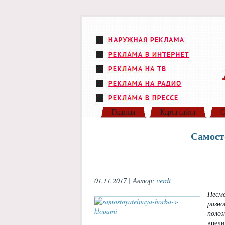
Главная
Карта сайта
С
Самост
01.11.2017 | Автор:
verdi
Несмо
разно
поло
вреди