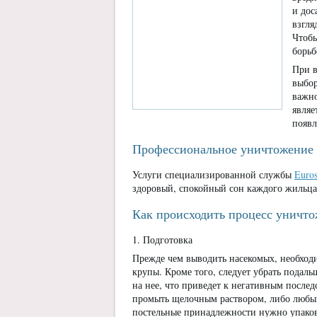
и дос
взгля
Чтобы
борьб
При в
выбор
важно
являе
появл
Профессиональное уничтожение 
Услуги специализированной службы
Euros
здоровый, спокойный сон каждого жильца 
Как происходить процесс уничт
1. Подготовка
Прежде чем выводить насекомых, необход
крупы. Кроме того, следует убрать подаль
на нее, что приведет к негативным после
промыть щелочным раствором, либо любым
постельные принадлежности нужно упакова