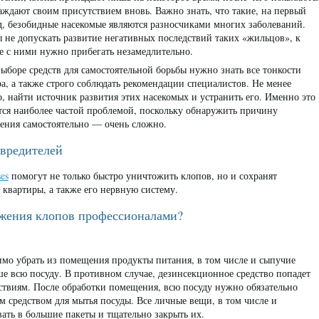
аждают своим присутствием вновь. Важно знать, что такие, на первый
д, безобидные насекомые являются разносчиками многих заболеваний.
 не допускать развитие негативных последствий таких «жильцов», к
е с ними нужно прибегать незамедлительно.
ыборе средств для самостоятельной борьбы нужно знать все тонкости
а, а также строго соблюдать рекомендации специалистов. Не менее
, найти источник развития этих насекомых и устранить его. Именно это
тся наиболее частой проблемой, поскольку обнаружить причину
ения самостоятельно — очень сложно.
вредителей
es
помогут не только быстро уничтожить клопов, но и сохранят
квартиры, а также его нервную систему.
ожения клопов профессионалами?
имо убрать из помещения продукты питания, в том числе и сыпучие
ше всю посуду. В противном случае, дезинсекционное средство попадет
дствиям. После обработки помещения, всю посуду нужно обязательно
 средством для мытья посуды. Все личные вещи, в том числе и
ть в большие пакеты и тщательно закрыть их.