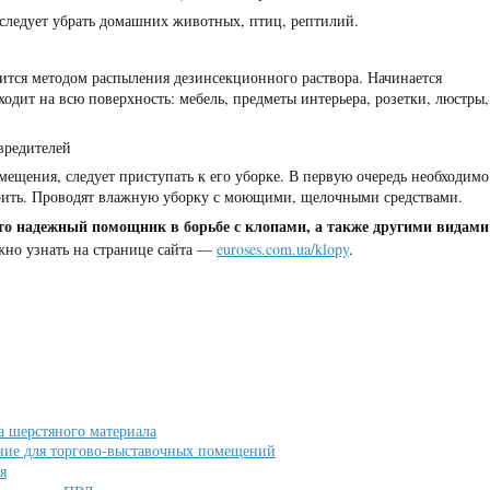
следует убрать домашних животных, птиц, рептилий.
ится методом распыления дезинсекционного раствора. Начинается
еходит на всю поверхность: мебель, предметы интерьера, розетки, люстры,
вредителей
омещения, следует приступать к его уборке. В первую очередь необходимо
трить. Проводят влажную уборку с моющими, щелочными средствами.
это надежный помощник в борьбе с клопами, а также другими видами
ожно узнать на странице сайта —
euroses.com.ua/klopy
.
а шерстяного материала
ие для торгово-выставочных помещений
я