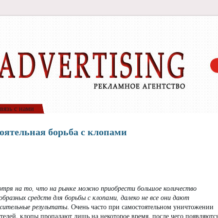
вязь с нами
оятельная борьба с клопами
тря на то, что на рынке можно приобрести большое количество
образных средств для борьбы с клопами, далеко не все они дают
жительные результаты
. Очень часто при самостоятельном уничтожении
телей, клопы пропадают лишь на некоторое время, после чего появляютс