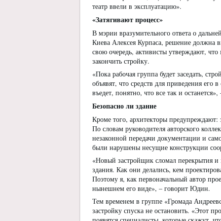
театр ввели в эксплуатацию».
«Затягивают процесс
»
В мэрии вразумительного ответа о дальней
Киева Алексея Курпаса, решение должна вы
свою очередь, активисты утверждают, что
закончить стройку.
«Пока рабочая группа будет заседать, стро
объявят, что средств для приведения его в
въедет, понятно, что все так и останется»
Безопасно ли здание
Кроме того, архитекторы предупреждают: з
По словам руководителя авторского коллек
незаконной передачи документации и само
были нарушены несущие конструкции соо
«Новый застройщик сломал перекрытия и 
здания. Как они делались, кем проектирова
Поэтому я, как первоначальный автор прое
нынешнем его виде», – говорит Юдин.
Тем временем в группе «Громада Андреевск
застройку спуска не остановить. «Этот пр
появятся специалисты, которые скажут, ч