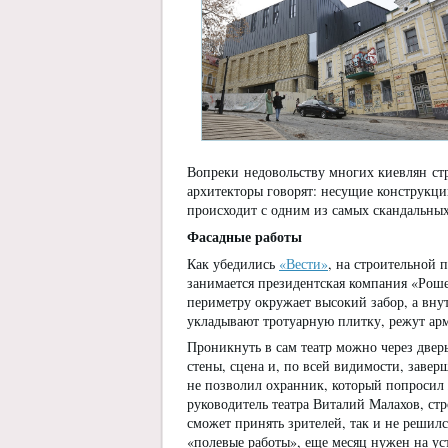
Вопреки недовольству многих киевлян стр
архитекторы говорят: несущие конструкци
происходит с одним из самых скандальны
Фасадные
работы
Как убедились
«Вести»
, на строительной 
занимается президентская компания «Роше
периметру окружает высокий забор, а внут
укладывают тротуарную плитку, режут арм
Проникнуть в сам театр можно через дверь
стены, сцена и, по всей видимости, завер
не позволил охранник, который попросил 
руководитель театра Виталий Малахов, стр
сможет принять зрителей, так и не решилс
«полевые работы», еще месяц нужен на уст