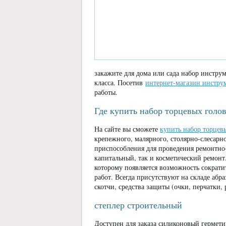
закажите для дома или сада набор инстру
класса. Посетив
интернет-магазин инстру
работы.
Где купить набор торцевых голо
На сайте вы сможете
купить набор торцев
крепежного, малярного, столярно-слесарн
приспособления для проведения ремонтно
капитальный, так и косметический ремонт
которому появляется возможность сократ
работ. Всегда присутствуют на складе аб
скотчи, средства защиты (очки, перчатки, 
степлер строительный
Доступен для заказа силиконовый гермети