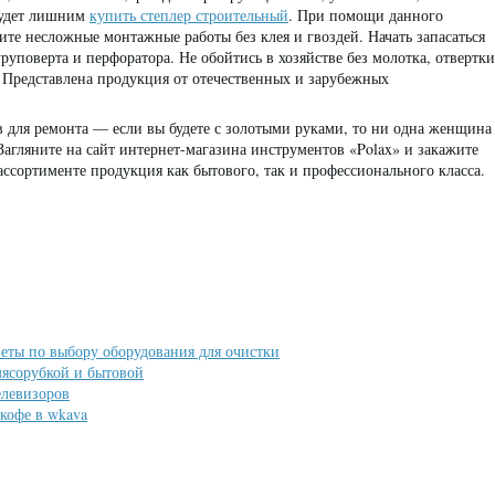
 будет лишним
купить степлер строительный
. При помощи данного
ите несложные монтажные работы без клея и гвоздей. Начать запасаться
уповерта и перфоратора. Не обойтись в хозяйстве без молотка, отвертки
. Представлена продукция от отечественных и зарубежных
в для ремонта — если вы будете с золотыми руками, то ни одна женщина
Загляните на сайт интернет-магазина инструментов «Polax» и закажите
ассортименте продукция как бытового, так и профессионального класса.
веты по выбору оборудования для очистки
ясорубкой и бытовой
елевизоров
кофе в wkava