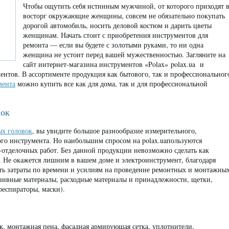
Чтобы ощутить себя истинным мужчиной, от которого приходят 
восторг окружающие женщины, совсем не обязательно покупать
дорогой автомобиль, носить деловой костюм и дарить цветы
женщинам. Начать стоит с приобретения инструментов для
ремонта — если вы будете с золотыми руками, то ни одна
женщина не устоит перед вашей мужественностью. Загляните на
сайт интернет-магазина инструментов «Polax» polax.ua и
ментов. В ассортименте продукция как бытового, так и профессиональног
мента
можно купить все как для дома, так и для профессиональной
вок
ых головок
, вы увидите большое разнообразие измерительного,
ого инструмента. Но наибольшим спросом на polax.uaпользуются
-отделочных работ. Без данной продукции невозможно сделать как
. Не окажется лишним в вашем доме и электроинструмент, благодаря
ить затраты по времени и усилиям на проведение ремонтных и монтажны
разивные материалы, расходные материалы и принадлежности, щетки,
респираторы, маски).
к, монтажная пена, фасадная армирующая сетка, уплотнители,