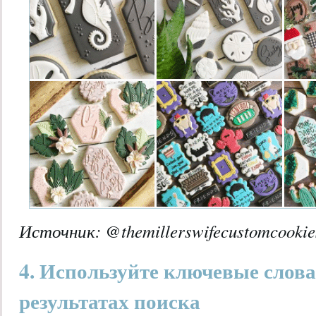
Источник:
@themillerswifecustomcooki
4. Используйте ключевые слова
результатах поиска