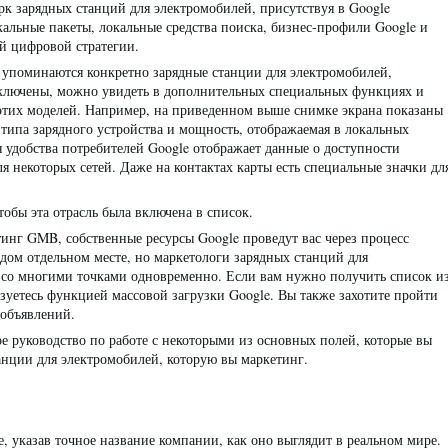
рк зарядных станций для электромобилей, присутствуя в Google
кальные пакеты, локальные средства поиска, бизнес-профили Google и
й цифровой стратегии.
 упоминаются конкретно зарядные станции для электромобилей,
 включены, можно увидеть в дополнительных специальных функциях и
 этих моделей. Например, на приведенном выше снимке экрана показаны
 типа зарядного устройства и мощность, отображаемая в локальных
 удобства потребителей Google отображает данные о доступности
я некоторых сетей. Даже на контактах карты есть специальные значки дл
тобы эта отрасль была включена в список.
тинг GMB, собственные ресурсы Google проведут вас через процесс
дом отдельном месте, но маркетологи зарядных станций для
о со многими точками одновременно. Если вам нужно получить список и
зуетесь функцией массовой загрузки Google. Вы также захотите пройти
 объявлений.
ое руководство по работе с некоторыми из основных полей, которые вы
анции для электромобилей, которую вы маркетинг.
е, указав точное название компании, как оно выглядит в реальном мире.