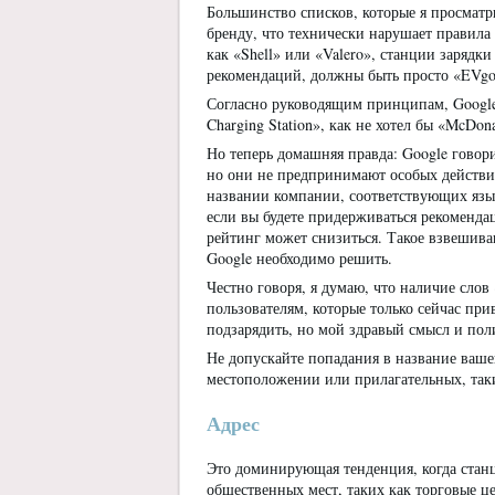
Большинство списков, которые я просматри
бренду, что технически нарушает правила 
как «Shell» или «Valero», станции заряд
рекомендаций, должны быть просто «EVgo»
Согласно руководящим принципам, Google 
Charging Station», как не хотел бы «McDona
Но теперь домашняя правда: Google говор
но они не предпринимают особых действи
названии компании, соответствующих язык
если вы будете придерживаться рекоменда
рейтинг может снизиться. Такое взвешив
Google необходимо решить.
Честно говоря, я думаю, что наличие слов
пользователям, которые только сейчас пр
подзарядить, но мой здравый смысл и поли
Не допускайте попадания в название ва
местоположении или прилагательных, так
Адрес
Это доминирующая тенденция, когда стан
общественных мест, таких как торговые це