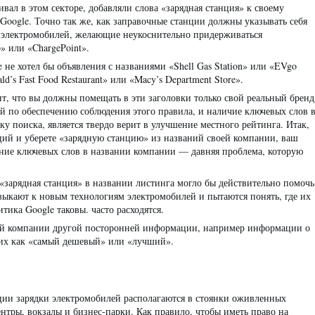
вал в этом секторе, добавляли слова «зарядная станция» к своему
Google. Точно так же, как заправочные станции должны указывать себя
ки электромобилей, желающие неукоснительно придерживаться
 или «ChargePoint».
не хотел бы объявления с названиями «Shell Gas Station» или «EVgo
ld’s Fast Food Restaurant» или «Macy’s Department Store».
ит, что вы должны помещать в эти заголовки только свой реальный бренд
й по обеспечению соблюдения этого правила, и наличие ключевых слов 
у поиска, является твердо верит в улучшение местного рейтинга. Итак,
ций и уберете «зарядную станцию» из названий своей компании, ваш
ание ключевых слов в названии компании — давняя проблема, которую
 «зарядная станция» в названии листинга могло бы действительно помочь
ивыкают к новым технологиям электромобилей и пытаются понять, где их
тика Google таковы. часто расходятся.
шей компании другой посторонней информации, например информации о
их как «самый дешевый» или «лучший».
ции зарядки электромобилей располагаются в стоянки оживленных
нтры, вокзалы и бизнес-парки. Как правило, чтобы иметь право на