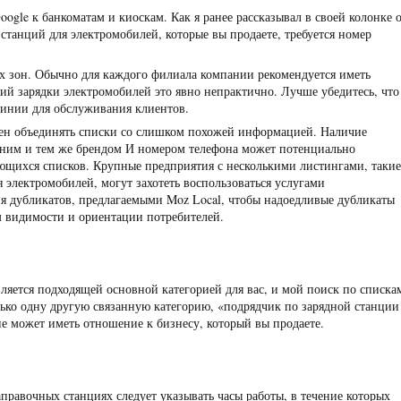
ogle к банкоматам и киоскам. Как я ранее рассказывал в своей колонке 
станций для электромобилей, которые вы продаете, требуется номер
ых зон. Обычно для каждого филиала компании рекомендуется иметь
ий зарядки электромобилей это явно непрактично. Лучше убедитесь, что
линии для обслуживания клиентов.
нен объединять списки со слишком похожей информацией. Наличие
одним и тем же брендом И номером телефона может потенциально
ющихся списков. Крупные предприятия с несколькими листингами, такие
 электромобилей, могут захотеть воспользоваться услугами
я дубликатов, предлагаемыми Moz Local, чтобы надоедливые дубликаты
 видимости и ориентации потребителей.
вляется подходящей основной категорией для вас, и мой поиск по списка
ько одну другую связанную категорию, «подрядчик по зарядной станции
не может иметь отношение к бизнесу, который вы продаете.
аправочных станциях следует указывать часы работы, в течение которых