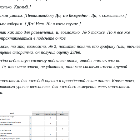
колько. Кислый.]
шком умным. [Нетиславабогу
Да, но безвредно
. Да, к сожалению.]
ым лидерам. [
Да!
Нет. Ни в коем случае.]
ак как это для развлечения, и, возможно, № 5 также. Но я все же
попрактиковаться в подсчете очков.
мах», то это, возможно, № 2, попытка понять всю графику (или, точнее
оценке алгоритма, он получил оценку
23/66.
оздал небольшую систему подсчета очков, чтобы помочь вам по-
Те, кто меня знает, не удивятся, что моя система имеет крутой
множитель для каждой оценки в приведенной выше шкале. Кроме того,
инакового уровня важности, для каждого измерения есть множитель —
и.