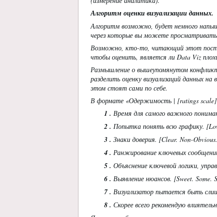
(измерение аналитика).
Алгоритм оценки визуализации данных.
Алгоритм
возможно, будет немного напыщ
через которые вы можете просматривать 
Возможно, кто-то, читающий этот пост в
чтобы оценить, является ли Data Viz пло
Размышление о вышеупомянутом конфликте
разделить оценку визуализаций данных на 
этом стоят сами по себе.
В формате «Одержимость | [ratings scale]
1
.
Время для самого важного понимани
2
.
Попытка понять всю графику. [Low
3
.
Знаки доверия. [Clear. Non-Obvious
4
.
Ранжирование ключевых сообщений.
5
.
Объяснение ключевой логики, управл
6
.
Выявление нюансов. [Sweet. Some. S
7
.
Визуализатор пытается быть слишком 
8
.
Скорее всего рекомендую влиятельн