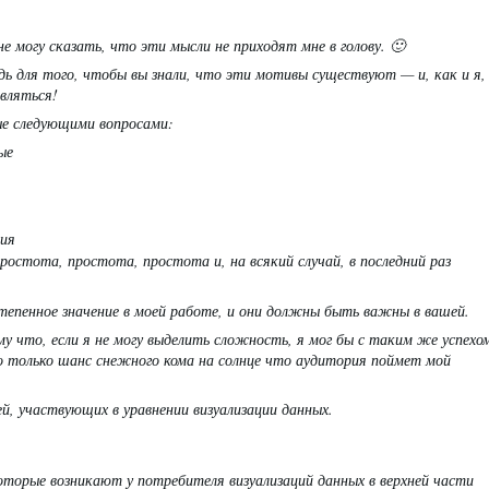
не могу сказать, что эти мысли не приходят мне в голову. 🙂
ь для того, чтобы вы знали, что эти мотивы существуют — и, как и я,
вляться!
ые следующими вопросами:
ые
ния
остота, простота, простота и, на всякий случай, в последний раз
епенное значение в моей работе, и они должны быть важны в вашей.
у что, если я не могу выделить сложность, я мог бы с таким же успехо
о только
шанс снежного кома на солнце
что аудитория поймет мой
й, участвующих в уравнении визуализации данных.
оторые возникают у потребителя визуализаций данных в верхней части