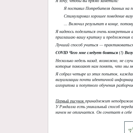
Я хочу, чтобы вы прямо заметили:
Я поставил Потребителя данных на п
Стимулировал хорошее поведение виз
… Включил результат в конце, потом
Я надеюсь поделиться очень конкретным 
приглашаю вашу критику и предложения о 
Лучший способ учиться — практиковаться
COVID Чего мне следует бояться (!) Виз
Несколько недель назад, возможно, не случ
которые помогают нам понять, что мы мо
Я собрал четыре из этих попыток, кажда
визуализации почти идентичной информац
алгоритма и попутного обучения разборч
Первый рисунок
принадлежит неподражаем
У Рэндалла есть уникальный способ пере
ничем не отличается. Он сочетает в себе 