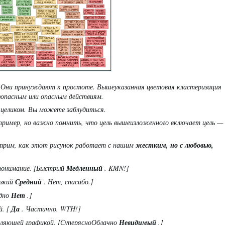
. Они принуждают к простоте. Вышеуказанная цветовая кластеризация
зопасным или опасным действиям.
 целиком. Вы можете заблудиться.
 пример, но важно помнить, что цель вышеизложенного включает цель —
трим, как этот рисунок работает с нашим
жестким, но с любовью,
понимание. [Быстрый
Медленный
. KMN!]
зкий
Средний
. Нет, спасибо.]
дно
Нет
.]
. [
Да
. Частично. WTH!]
вляющей графикой. [СуперясноОблачно
Невидимый
.]