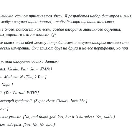
енным, если он применяется здесь. Я разработал набор
фильтров и линз
любую визуализацию данных, чтобы быстро оценить качество.
 блоге, поможет нам всем, создав алгоритм машинного обучения,
хим, хорошим или отличным. 🙂
 навязчивых идей между потребителем и визуализатором помогло мне
восемь измерений. Они влияют друг на друга и на все портфолио, но при
 », вот алгоритм оценки данных:
я. [Scale: Fast. Slow. KMN!]
. Medium. No Thank You.]
. None.]
 [Yes. Partial. WTH!]
яющей графикой. [Super clear. Cloudy. Invisible.]
our.]
умным. [No, and thank god. Yes, but it is harmless. Yes, sadly.]
ым лидерам. [Yes! No. No way.]