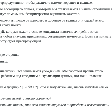
нтрпродуктивно, чтобы различать плохое, хорошее и великое.
е восходящего потока, с которым мы сталкиваемся в нашем стремлении 
огут помочь нам беспристрастно оценивать качество.
 отделить плохое от хорошего и хорошее от великого, и сделайте это,
 сразу понять.
ей, которые лежат в основе конфликта навязчивых идей. а затем
на любая визуализация данных, совершенно по-новому. Если вы примете
аботу будет преобразующим.
две стороны.
нных.
, аналитики, все занимаемся убеждением. Мы работаем против этого
мы работаем над созданием визуализации данных, вот наши главные
ше в графику?
[19659002]
Что я могу включить, чтобы каждый четко
сделать явной, а какую скрытую?
величить шансы, что это станет вирусным и приведет к известности и