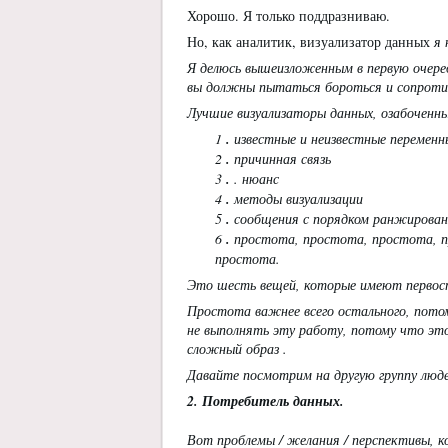
Хорошо. Я только поддразниваю.
Но, как аналитик, визуализатор данных
я 
Я делюсь вышеизложенным в первую очеред
вы должны пытаться бороться и сопроти
Лучшие визуализаторы данных, озабоченн
1
.
известные и неизвестные переменн
2
.
причинная связь
3
.
. нюанс
4
.
методы визуализации
5
.
сообщения с порядком ранжирова
6
.
простота, простота, простота, пр
простота.
Это шесть вещей, которые имеют первост
Простота важнее всего остального, потом
не выполнять эту работу, потому что эт
сложный образ .
Давайте посмотрим на другую группу люде
2. Потребитель данных.
Вот проблемы / желания / перспективы, к