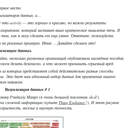
ервое место
уализаторов данных, и…
у что
activity
— это хорошо и красиво, но важно
результаты
алгоритмом, который заставит ваше критическое мышление течь. Я
том, как я могу сделать его еще умнее. Ответьте, пожалуйста.
 на реальных примерах. Итак … Давайте сделаем это!
уализации данных.
айно, несколько различных организаций опубликовали наглядные пособия,
жем делать безопасно, а что может причинить серьезный вред.
я из которых представляет собой действительно разные способы
ии. Это дает нам идеальный набор данных для применения нашего
ивым навыкам.
Визуализация данных # 1
ому Рэндаллу Манро (я очень большой поклонник xkcd!).
дачи сложной информации (купите
Thing Explainer
!), И этот рисунок
серьезность, веселье и научную точность.