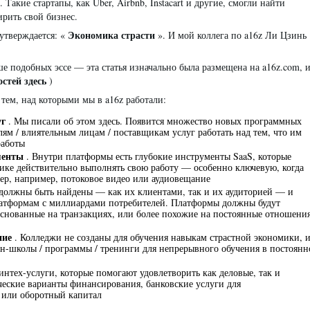
. Такие стартапы, как Uber, Airbnb, Instacart и другие, смогли найти
рить свой бизнес.
Экономика страсти
утверждается: «
». И мой коллега по a16z Ли Цзинь
ше подобных эссе — эта статья изначально была размещена на a16z.com, 
остей здесь
)
тем, над которыми мы в a16z работали:
уг
. Мы писали об этом здесь. Появится множество новых программных
лям / влиятельным лицам / поставщикам услуг работать над тем, что им
работы
ументы
. Внутри платформы есть глубокие инструменты SaaS, которые
ике действительно выполнять свою работу — особенно ключевую, когда
тер, например, потоковое видео или аудиовещание
должны быть найдены — как их клиентами, так и их аудиторией — и
латформам с миллиардами потребителей. Платформы должны будут
снованные на транзакциях, или более похожие на постоянные отношени
ние
. Колледжи не созданы для обучения навыкам страстной экономики, 
йн-школы / программы / тренинги для непрерывного обучения в постоянн
интех-услуги, которые помогают удовлетворить как деловые, так и
ческие варианты финансирования, банковские услуги для
или оборотный капитал