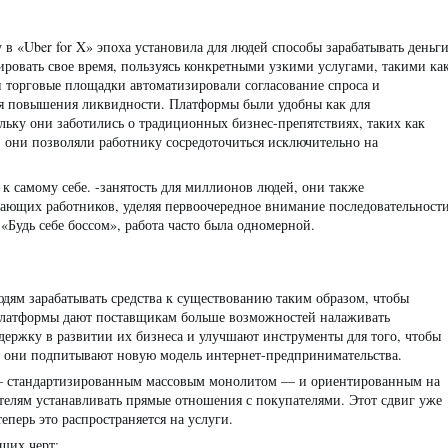
 в «Uber for X» эпоха установила для людей способы зарабатывать деньг
ировать свое время, пользуясь конкретными узкими услугами, такими ка
ти торговые площадки автоматизировали согласование спроса и
ля повышения ликвидности. Платформы были удобны как для
ольку они заботились о традиционных бизнес-препятствиях, таких как
 они позволяли работнику сосредоточиться исключительно на
к самому себе. -занятость для миллионов людей, они также
ающих работников, уделяя первоочередное внимание последовательност
«Будь себе боссом», работа часто была одномерной.
ям зарабатывать средства к существованию таким образом, чтобы
платформы дают поставщикам больше возможностей налаживать
ержку в развитии их бизнеса и улучшают инструменты для того, чтобы
се они подпитывают новую модель интернет-предпринимательства.
— стандартизированным массовым монолитом — и ориентированным на
ателям устанавливать прямые отношения с покупателями. Этот сдвиг уже
еперь это распространяется на услуги.
щих черт: