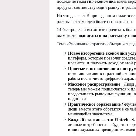
гиг-экономика
последние годы
взяла верх
продукт, соответствующий рынку, и расши
Но что дальше? В приведенном ниже эссе 
раскрывает эту идею более основательно.
(И быстро, если вы хотите прочитать боль
подписаться на рассылку нов
вы можете
Тема «Экономика страсти» объединяет ряд 
Новое изобретение экономики усл
платформ, которые позволят создате
нравится, и получать доход от этой 
Простые в использовании инстр
помогают людям в страстной эконом
работа носит чисто цифровой харак
Массовое распространение
. Люди 
теперь мы можем подключаться к п
предоставлять рыночные функции, о
подписки
Практическое образование / обуче
люди вместо этого обратятся в онла
меняющейся экосистеме
Каждый стартап — это Fintech
. Ф
личные потребности — будь то твор
индивидуальных предпринимателей 