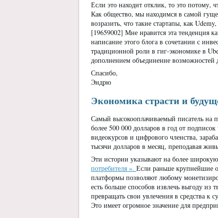
Если это находит отклик, то это потому, 
Как общество, мы находимся в самой гуще 
возразить, что такие стартапы, как Udemy,
[19659002] Мне нравится эта тенденция ка
написание этого блога в сочетании с инве
традиционной роли в гиг-экономике в Ub
дополнением объединение возможностей д
Спасибо,
Эндрю
Экономика страсти и будущ
Самый высокооплачиваемый писатель на п
более 500 000 долларов в год от подписок
видеокурсов и цифрового членства, зараб
тысячи долларов в месяц, преподавая живые
Эти истории указывают на более широкую 
потребителя ».
Если раньше крупнейшие о
платформы позволяют любому монетизирова
есть больше способов извлечь выгоду из т
превращать свои увлечения в средства к с
Это имеет огромное значение для предприн