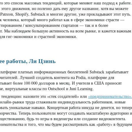
что это список массовых тенденций, которые меняют наш подход к работе.
этого движения, но полезно дать ему другое название, хотя вы можете
 Patreon, Shopify, Substack и многие другие, уже прокладывают этот путь.
к человека, который много работал как в сфере экономики страсти —
стированием / консультированием стартапов — так и в более
er. Мы наблюдаем большую активность на всем рынке, и кажется важным
ля гиг-экономики и страстной экономики.
ее работы, Ли Цзинь
латформе платных информационных бюллетеней Substack зарабатывает
 читателей. Лучший создатель контента на Podia, платформе для
атывает более 100 000 долларов в месяц. И учителя в США приносят
, виртуальные классы по Outschool и Juni Learning.
тенденцию: назовите это «стек создателей» или
«предпринимательство»
нлайн-рынки труда сглаживали индивидуальность работников, новые
ть уникальные навыки. Концертная работа никуда не денется, но тепер
ворчества. Теперь пользователи могут создавать масштабную аудиторию 
уществованию, будь то игры в видеоигры или создание видеоконтента.
имательства и того, что мы будем рассматривать как «работу» в будущем