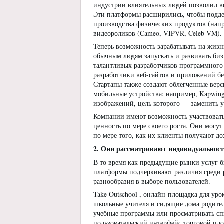
индустрии влиятельных людей позволил в
Эти платформы расширились, чтобы поддер
производства физических продуктов (напр
видеороликов (Cameo, VIPVR, Celeb VM).
Теперь возможность зарабатывать на жизн
обычным людям запускать и развивать биз
талантливых разработчиков программного 
разработчики веб-сайтов и приложений без
Стартапы также создают облегченные вер
мобильные устройства: например, Kapwing
изображений, цель которого — заменить у
Компании имеют возможность участвовать
ценность по мере своего роста. Они могут
по мере того, как их клиенты получают д
2. Они рассматривают индивидуальность
В то время как предыдущие рынки услуг б
платформы подчеркивают различия среди р
разнообразия в выборе пользователей.
Take Outschool , онлайн-площадка для ур
школьные учителя и сидящие дома родител
учебные программы или просматривать сп
пользовательский интерфейс торговой пло