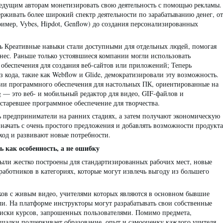
едущим авторам монетизировать свою деятельность с помощью рекламы.
живать более широкий спектр деятельности по зарабатыванию денег, от
имер, Vybes, Hipdot, Genflow) до создания персонализированных
ь Креативные навыки стали доступными для отдельных людей, помогая
нес. Раньше только устоявшиеся компании могли использовать
обеспечения для создания веб-сайтов или приложений; Теперь
 кода, такие как Webflow и Glide, демократизировали эту возможность.
сии программного обеспечения для настольных ПК, ориентированные на
 — это веб- и мобильный редактор для видео, GIF-файлов и
старевшее программное обеспечение для творчества.
 предприниматели на ранних стадиях, а затем получают экономическую
 начать с очень простого предложения и добавлять возможности продукта
оход и развивают новые потребности.
 как особенность, а не ошибку
ыли жестко построены для стандартизированных рабочих мест, новые
аботников в категориях, которые могут извлечь выгоду из большего
оков с живым видео, учителями которых являются в основном бывшие
и. На платформе инструкторы могут разрабатывать свои собственные
иски курсов, запрошенных пользователями. Помимо предмета,
щадки подчеркивает образование, опыт и самооценку каждого учителя.