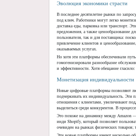
Эволюция экономики страсти
В последнее десятилетие рынки по запросу
под ключ. Работники могут легко монетиз
доставка еды, парковка или транспорт. Э
предложения, а также ценообразование д
пользователя, так и для поставщика: поск
привлечение клиентов и ценообразование,
оказываемых услугах.
Но хотя эти платформы обеспечивали путь 
гомогенизировали разнообразие обслужив
и эффективности. Хотя обещание гласило: 
Монетизация индивидуальности
Новые цифровые платформы позволяют люд
подчеркивать их индивидуальность. Эти 
отношения с клиентами, увеличивают подд
выделиться среди конкурентов. В процес
Это похоже на динамику между Amazon 
инди Shopify, который позволяет пользов
очевиден на рынках физических товаров; т
Эти новые платформы имеют несколько об