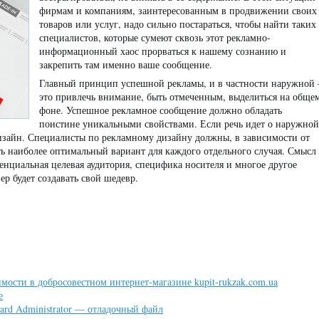
фирмам и компаниям, заинтересованным в продвижении своих
товаров или услуг, надо сильно постараться, чтобы найти таких
специалистов, которые сумеют сквозь этот рекламно-
информационный хаос прорваться к нашему сознанию и
закрепить там именно ваше сообщение.
Главный принцип успешной рекламы, и в частности наружной 
это привлечь внимание, быть отмеченным, выделиться на обще
фоне. Успешное рекламное сообщение должно обладать
поистине уникальными свойствами. Если речь идет о наружной
изайн. Специалисты по рекламному дизайну должны, в зависимости от
ть наиболее оптимальный вариант для каждого отдельного случая. Смысл
енциальная целевая аудитория, специфика носителя и многое другое
ер будет создавать свой шедевр.
мости в добросовестном интернет-магазине kupit-rukzak.com.ua
е
ard Administrator — отладочный файл