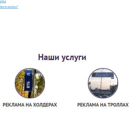
таты
бесплатно!