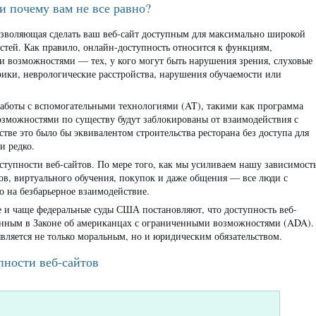
 и почему вам не все равно?
озволяющая сделать ваш веб-сайт доступным для максимально широкой
стей. Как правило, онлайн-доступность относится к функциям,
и возможностями — тех, у кого могут быть нарушения зрения, слуховые
рики, неврологические расстройства, нарушения обучаемости или
работы с вспомогательными технологиями (AT), такими как программа
озможностями по существу будут заблокированы от взаимодействия с
тве это было бы эквивалентом строительства ресторана без доступа для
и редко.
ступности веб-сайтов. По мере того, как мы усиливаем нашу зависимост
в, виртуального обучения, покупок и даже общения — все люди с
 на безбарьерное взаимодействие.
ще и чаще федеральные суды США постановляют, что доступность веб-
ренным в Законе об американцах с ограниченными возможностями (ADA).
 является не только моральным, но и юридическим обязательством.
пности веб-сайтов