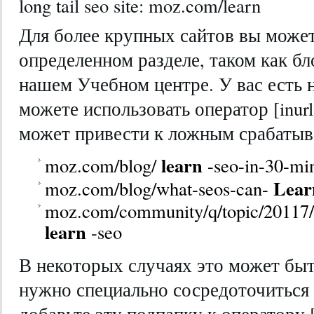
long tail seo site: moz.com/learn
Для более крупных сайтов вы может
определенном разделе, таком как бло
нашем Учебном центре. У вас есть 
можете использовать оператор [inurl
может привести к ложным срабатыв
learn
moz.com/blog/
-seo-in-30-mi
Lea
moz.com/blog/what-seos-can-
moz.com/community/q/topic/20117/w
learn
-seo
В некоторых случаях это может быт
нужно специально сосредоточиться 
добавьте эту подпапку к оператору [s