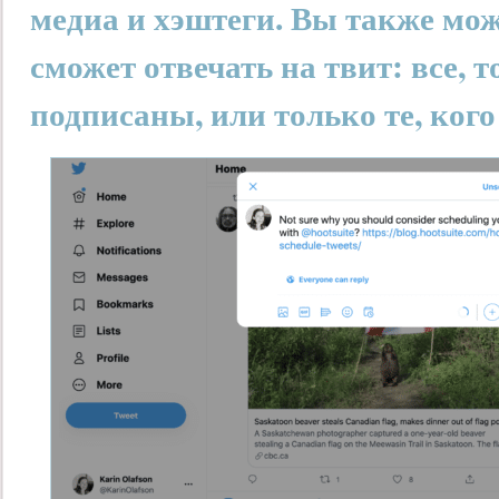
медиа и хэштеги. Вы также мож
сможет отвечать на твит: все, т
подписаны, или только те, ког