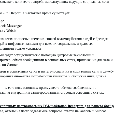
превышало количество людей, использующих ведущие социальные сети
l 2021 Report, в настоящее время существует:
App
book Messenger
at / Weixin
х сетях полностью изменил способ взаимодействия людей с брендами 
юдей к цифровым каналам для всех их социальных и деловых
щениями только усилилась.
ами будет осуществляться с помощью цифровых технологий и
пример, обмен сообщениями в социальных сетях, приложения для чата и
сно Gartner.
ми в социальных сетях и интегрировали их в социальные сети и службу
творения множества потребностей клиентов и обслуживания; другие
уппе, есть пять основных преимуществ обмена сообщениями в
и вашим внутренним заинтересованным сторонам совершить скачок.
есплатных настраиваемых DM-шаблонов Instagram для вашего бренд
ве, ответы на часто задаваемые вопросы, ответы на жалобы и многое