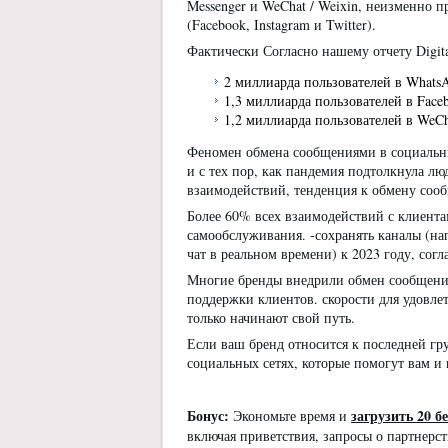
Messenger и WeChat / Weixin, неизменно 
(Facebook, Instagram и Twitter).
Фактически Согласно нашему отчету Digita
2 миллиарда пользователей в Whats
1,3 миллиарда пользователей в Face
1,2 миллиарда пользователей в WeCh
Феномен обмена сообщениями в социальны
и с тех пор, как пандемия подтолкнула л
взаимодействий, тенденция к обмену сооб
Более 60% всех взаимодействий с клиент
самообслуживания. -сохранять каналы (на
чат в реальном времени) к 2023 году, согла
Многие бренды внедрили обмен сообщения
поддержки клиентов. скорости для удовле
только начинают свой путь.
Если ваш бренд относится к последней гр
социальных сетях, которые помогут вам 
Бонус:
загрузить
20 б
Экономьте время и
включая приветствия, запросы о партнерст