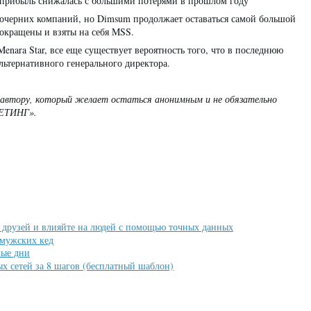
у, прибыль снижалась с большими потерями в прошлом году
дочерних компаний, но Dimsum продолжает оставаться самой большой
окращены и взяты на себя MSS.
enara Star, все еще существует вероятность того, что в последнюю
льтернативного генерального директора.
 автору, который желает остаться анонимным и не обязательно
КЕТИНГ».
 друзей и влияйте на людей с помощью точных данных
 мужских кед
ные дни
ых сетей за 8 шагов (бесплатный шаблон)