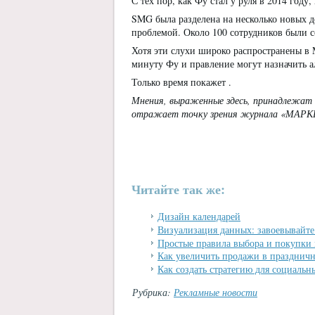
С тех пор, как Фу стал у руля в 2014 год
SMG была разделена на несколько новых 
проблемой. Около 100 сотрудников были с
Хотя эти слухи широко распространены в M
минуту Фу и правление могут назначить а
Только время покажет .
Мнения, выраженные здесь, принадлежат
отражает точку зрения журнала «МАР
Читайте так же:
Дизайн календарей
Визуализация данных: завоевывайте
Простые правила выбора и покупки
Как увеличить продажи в празднич
Как создать стратегию для социальн
Рубрика:
Рекламные новости