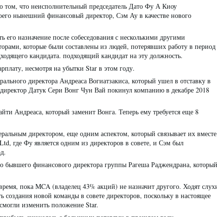
о том, что неисполнительный председатель Дато Фу А Киоу
воего нынешний финансовый директор, Сэм Ау в качестве нового
ть его назначение после собеседования с несколькими другими
рами, которые были составлены из людей, потерявших работу в период
ходящего кандидата. подходящий кандидат на эту должность.
плату, несмотря на убытки Star в этом году.
рального директора Андреаса Вогиатзакиса, который ушел в отставку в
 директор Датук Сери Вонг Чун Вай покинул компанию в декабре 2018
йти Андреаса, который заменит Вонга. Теперь ему требуется еще 8
ральным директором, еще одним аспектом, который связывает их вместе
 Ltd, где Фу является одним из директоров в совете, и Сэм был
д.
сто бывшего финансового директора группы Рагеша Раджендрана, которы
 время, пока MCA (владелец 43% акций) не назначит другого. Ходят слух
ь создания новой команды в совете директоров, поскольку в настоящее
смогли изменить положение Star.