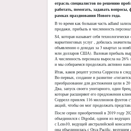
отрасль специалистов по решению пробле
работать, помогать, задавать вопросы
рамках празднования Нового года.
В то время как большая часть adland зализ
продажи, прибыль и численность персонал
S4, которая называет себя технологическ
маркетинговых услуг , добилась значитель
объявлению о доходах за 3 квартал за ноя
млн долларов США). Валовая прибыль выр
А численность персонала выросла на 26%
и мы собираемся продолжать активно нани
Итак, каков рецепт успеха Соррелла в сле
Во-первых, создание и развитие «гигантс
преобразование для достижения цели в 20 ква
Два, запуск своего унитарного, один бре
которые расширяют его предложения клиен
Соррелл привлек 116 миллионов фунтов с
акций, чтобы он мог продолжать предста
После серии приобретений в 2019 году 202
объединился с Digodat, одним из ведущих
с Lens10, ведущей австралийской консалт
она объединилась с Orca Pacific, ведущи