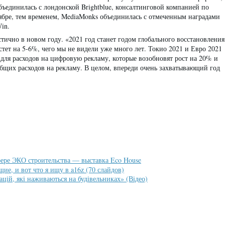
бъединилась с лондонской Brightblue, консалтинговой компанией по
бре, тем временем, MediaMonks объединилась с отмеченным наградами
in.
тично в новом году. «2021 год станет годом глобального восстановления
тет на 5-6%, чего мы не видели уже много лет. Токио 2021 и Евро 2021
для расходов на цифровую рекламу, которые возобновят рост на 20% и
общих расходов на рекламу. В целом, впереди очень захватывающий год
ере ЭКО строительства — выставка Eco House
ие, и вот что я ищу в a16z (70 слайдов)
цій, які наживаються на будівельниках» (Відео)