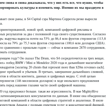
м снова и снова доказывала, что у них есть все, что нужно, чтобы
, формировать культуры и изменять мир. Именно их мы празднуем в
ывает свои раны, в S4 Capital сэра Мартина Соррелла резко выросли
а.
и ориентированной, новой эрой, компанией цифровой рекламы и
ных результатов за два с половиной года своего существования. Согласно
брь: выручка выросла почти на 53% до 86,4 млн фунтов стерлингов (113,8
осла на 79% до 75,3 млн фунтов стерлингов (100,6 млн долларов США).
 по сравнению с прошлым годом — сейчас в компании 2870 сотрудников,
мать сотрудников.
дующем году? Он сказал The Drum, что S4 сосредоточится на трех вещах.
ких» побед BMW / Mini и Mondelez 2020 года и дальнейшее масштабное
дратов [securing 20 clients that represent more than $20m revenues each].
ндинг прибылей и убытков. В-третьих, завершение дальнейших слияний,
тов в области контента, данных и цифровых медиа. С этой целью
терлингов (146 миллионов долларов) в ходе июльского предложения
влять перед нашими глазами части своей цифровой машины.
0 год предложил больше. такая же агрессивность. В мае MightyHive
 латиноамериканских консультантов по данным. В июне она объединилас
инговой компанией в области цифровых стратегий и аналитики. В июле
м агентством Amazon с полным спектром услуг и консалтинговой фирмой,