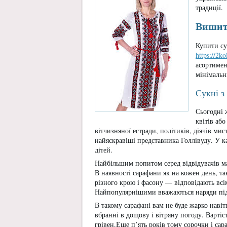
традиції.
Вишиті
Купити с
https://2k
асортимент
мінімальн
Сукні 
Сьогодні 
квітів аб
вітчизняної естради, політиків, діячів ми
найяскравіші представника Голлівуду. У ка
дітей.
Найбільшим попитом серед відвідувачів м
В наявності сарафани як на кожен день, т
різного крою і фасону — відповідають всі
Найпопулярнішими вважаються наряди під п
В такому сарафані вам не буде жарко наві
вбранні в дощову і вітряну погоду. Вартіс
грівен.Еще п’ять років тому сорочки і са