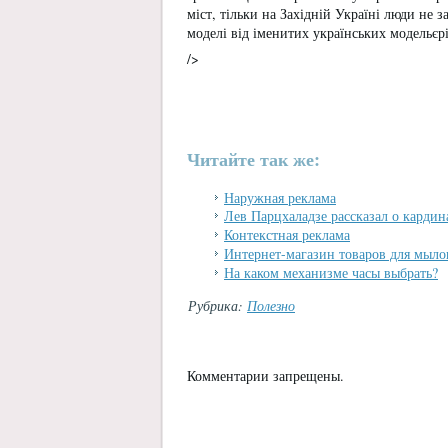
міст, тільки на Західній Україні люди не 
моделі від іменитих українських модельєрі
/>
Читайте так же:
Наружная реклама
Лев Парцхаладзе рассказал о кардин
Контекстная реклама
Интернет-магазин товаров для мыло
На каком механизме часы выбрать?
Рубрика:
Полезно
Комментарии запрещены.