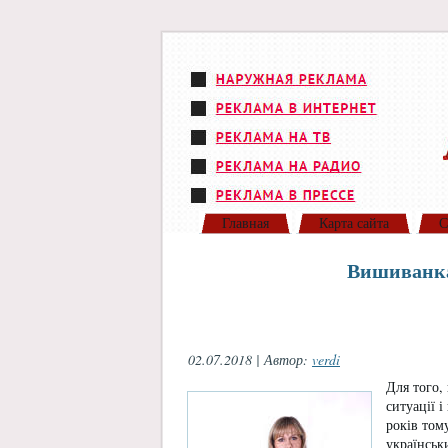
Главная
Карта сайта
С
Вишиванка
02.07.2018 | Автор:
verdi
Для того,
ситуації 
років том
українськ