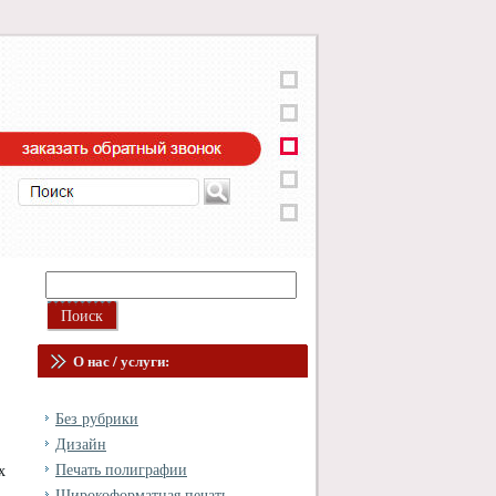
О нас / услуги:
Без рубрики
Дизайн
Печать полиграфии
х
Широкоформатная печать