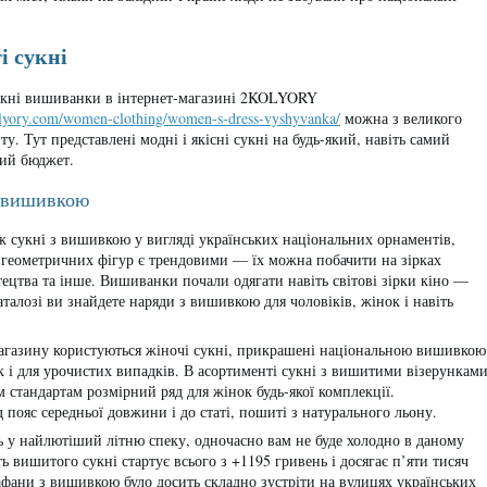
 сукні
укні вишиванки в інтернет-магазині 2KOLYORY
olyory.com/women-clothing/women-s-dress-vyshyvanka/
можна з великого
у. Тут представлені модні і якісні сукні на будь-який, навіть самий
ий бюджет.
з вишивкою
ж сукні з вишивкою у вигляді українських національних орнаментів,
о геометричних фігур є трендовими — їх можна побачити на зірках
стецтва та інше. Вишиванки почали одягати навіть світові зірки кіно —
талозі ви знайдете наряди з вишивкою для чоловіків, жінок і навіть
агазину користуються жіночі сукні, прикрашені національною вишивкою
ак і для урочистих випадків. В асортименті сукні з вишитими візерункам
м стандартам розмірний ряд для жінок будь-якої комплекції.
ояс середньої довжини і до статі, пошиті з натурального льону.
ть у найлютіший літню спеку, одночасно вам не буде холодно в даному
ть вишитого сукні стартує всього з +1195 гривень і досягає п’яти тисяч
рафани з вишивкою було досить складно зустріти на вулицях українських