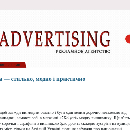
вязь с нами
 — стильно, модно і практично
 щоб завжди виглядати ошатно і бути одягненим доречно незалежно від
і випадки, замовте собі в магазині «2Kolyori» модну вишиванку. Ще п’ять
у сорочки і сарафани з вишивкою було досить складно зустріти на вулиця
их міст, тільки на Західній Україні люди не забували про національні