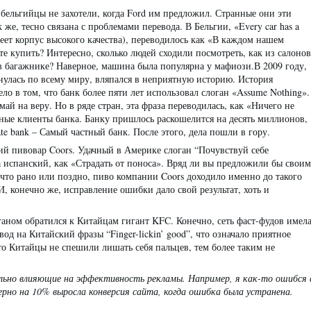
бельгийцы не захотели, когда Ford им предложил. Странные они эти
к же, тесно связана с проблемами перевода. В Бельгии, «Every car has a
еет корпус высокого качества), переводилось как «В каждом нашем
те купить? Интересно, сколько людей сходили посмотреть, как из салонов
в багажнике? Наверное, машина была популярна у мафиози.В 2009 году,
нулась по всему миру, вляпался в неприятную историю. История
ело в том, что банк более пяти лет использовал слоган «Assume Nothing».
ай на веру. Но в ряде стран, эта фраза переводилась, как «Ничего не
ные клиенты банка. Банку пришлось раскошелится на десять миллионов,
ate bank – Самый частный банк. После этого, дела пошли в гору.
 пивовар Coors. Удачный в Америке слоган “Почувствуй себе
а испанский, как «Страдать от поноса». Вряд ли вы предложили бы своим
что рано или поздно, пиво компании Coors доходило именно до такого
И, конечно же, исправление ошибки дало свой результат, хоть и
аном обратился к Китайцам гигант KFC. Конечно, сеть фаст-фудов имел
вод на Китайский фразы “Finger-lickin’ good”, что означало приятное
о Китайцы не спешили лишать себя пальцев, тем более таким не
ильно влияющие на эффективность рекламы. Например, я как-то ошибся 
рно на 10% выросла конверсия сайта, когда ошибка была устранена.