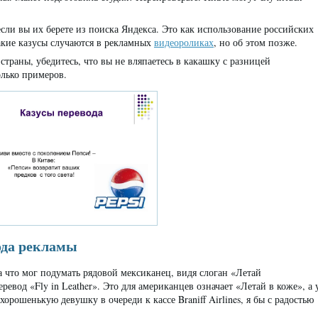
сли вы их берете из поиска Яндекса. Это как использование российских
акие казусы случаются в рекламных
видеороликах
, но об этом позже.
страны, убедитесь, что вы не вляпаетесь в какашку с разницей
олько примеров.
ода рекламы
 а что мог подумать рядовой мексиканец, видя слоган «Летай
евод «Fly in Leather». Это для американцев означает «Летай в коже», а 
рошенькую девушку в очереди к кассе Braniff Airlines, я бы с радостью