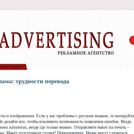
вязь с нами
лама: трудности перевода
сты и изображения. Если у вас проблемы с русским языком, то копируйте
Но делайте все, чтобы исключить возможность появления ошибок. Везде.
оих каталогах, везде где только можно. Отправляете макет на печать –
ны. Макет подготовила студия? Перепроверьте. Иначе могут случиться