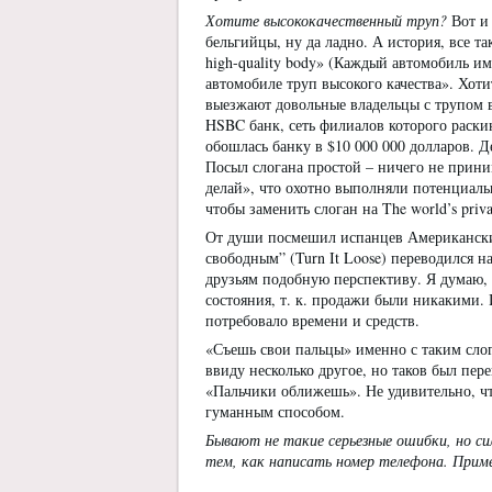
Хотите высококачественный труп?
Вот и 
бельгийцы, ну да ладно. А история, все та
high-quality body» (Каждый автомобиль им
автомобиле труп высокого качества». Хоти
выезжают довольные владельцы с трупом 
HSBC банк, сеть филиалов которого раски
обошлась банку в $10 000 000 долларов. Д
Посыл слогана простой – ничего не приним
делай», что охотно выполняли потенциаль
чтобы заменить слоган на The world’s priv
От души посмешил испанцев Американский
свободным” (Turn It Loose) переводился н
друзьям подобную перспективу. Я думаю, 
состояния, т. к. продажи были никакими. 
потребовало времени и средств.
«Съешь свои пальцы» именно с таким слог
ввиду несколько другое, но таков был пере
«Пальчики оближешь». Не удивительно, чт
гуманным способом.
Бывают не такие серьезные ошибки, но с
тем, как написать номер телефона. Приме