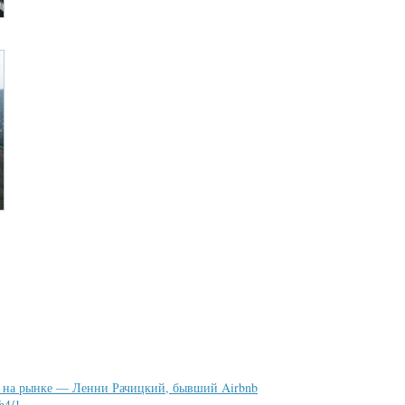
е на рынке — Ленни Рачицкий, бывший Airbnb
№4/1