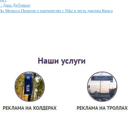
1: Дана ДиТомазо
ks Мелисса Проктор о партнерстве с Nike в честь доктора Кинга