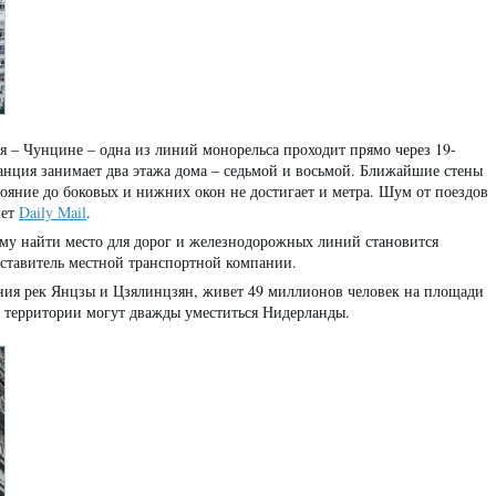
я – Чунцине – одна из линий монорельса проходит прямо через 19-
нция занимает два этажа дома – седьмой и восьмой. Ближайшие стены
стояние до боковых
и нижних окон не достигает и метра. Шум от поездов
шет
Daily Mail
.
ому найти место для дорог и железнодорожных линий становится
дставитель местной транспортной компании.
ния рек Янцзы и Цзялинцзян, живет 49 миллионов человек на площади
й территории могут дважды уместиться Нидерланды.