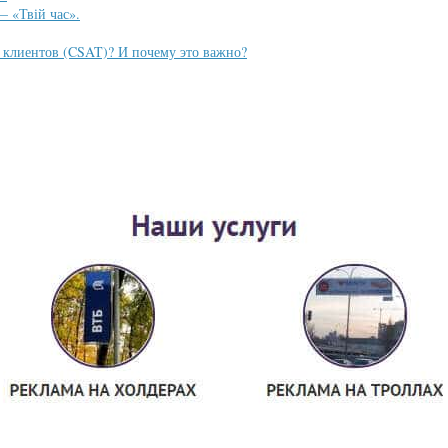
— «Твій час».
и клиентов (CSAT)? И почему это важно?