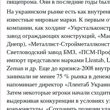
пищепрома. Они в последние годы был
На украинском рынке есть как внутрен
известные мировые марки. К первым о
компании, как холдинг «Укрстальконс
завод ограждающих конструкций, «Мас
Днепр), «Металлист-Стройметаллконстр
Светловодский завод БМЗ, «ПСМ-Профи
импорт представлен марками Llentab, Li
Zeman и др. Еще до кризиса-2008 внут
занимали не менее 75 % рынка в дене
напоминает директор «Ллентаб Украин
Затем некоторые игроки начали сходить
выдерживая конкуренции в условиях 
конъюнктуры. «Сохранить позиции уда