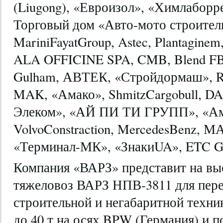
(Liugong), «Евроизол», «Химлаборр
Торговый дом «Авто-мото строител
MariniFayatGroup, Astec, Plantagin
ALA OFFICINE SPA, CMB, Blend 
Gulham, АВТЕК, «Стройдормаш», Ren
MAK, «Амако», ShmitzCargobull, DA
Элеком», «АЙ ПИ ТИ ГРУПП», «Ам
VolvoConstraction, MercedesBenz, МАЗ
«Терминал-МК», «ЗнакиUA», ETC G
Компания «ВАРЗ» представит на вы
тяжеловоз ВАРЗ НПВ-3811 для пер
строительной и негабаритной техн
до 40 т на осях BPW (Германия) и 