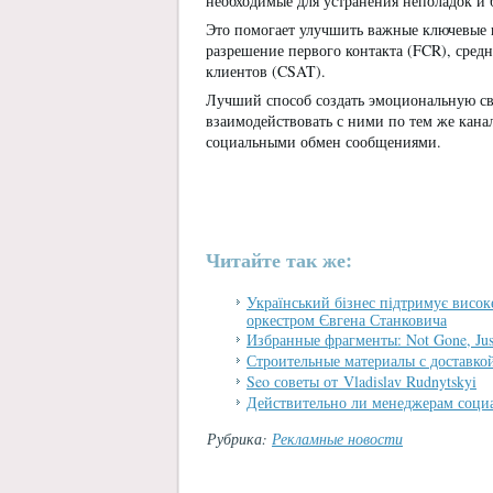
необходимые для устранения неполадок и 
Это помогает улучшить важные ключевые 
разрешение первого контакта (FCR), средн
клиентов (CSAT).
Лучший способ создать эмоциональную свя
взаимодействовать с ними по тем же кана
социальными обмен сообщениями.
Читайте так же:
Український бізнес підтримує високе
оркестром Євгена Станковича
Избранные фрагменты: Not Gone, Jus
Строительные материалы с доставко
Seo советы от Vladislav Rudnytskyi
Действительно ли менеджерам социа
Рубрика:
Рекламные новости