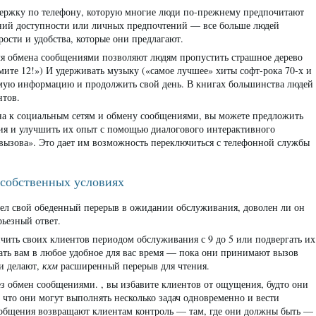
ддержку по телефону, которую многие люди по-прежнему предпочитают
ний доступности или личных предпочтений — все больше людей
ости и удобства, которые они предлагают.
я обмена сообщениями позволяют людям пропустить страшное дерево
ите 12!») И удерживать музыку («самое лучшее» хиты софт-рока 70-х и
димую информацию и продолжить свой день. В книгах большинства людей
нтов.
она к социальным сетям и обмену сообщениями, вы можете предложить
ия и улучшить их опыт с помощью диалогового интерактивного
 вызова». Это дает им возможность переключиться с телефонной службы
 собственных условиях
овел свой обеденный перерыв в ожидании обслуживания, доволен ли он
рьезный ответ.
чить своих клиентов периодом обслуживания с 9 до 5 или подвергать их
ть вам в любое удобное для вас время — пока они принимают вызов
и делают,
кхм
расширенный перерыв для чтения.
з обмен сообщениями. , вы избавите клиентов от ощущения, будто они
у что они могут выполнять несколько задач одновременно и вести
сообщения возвращают клиентам контроль — там, где они должны быть —