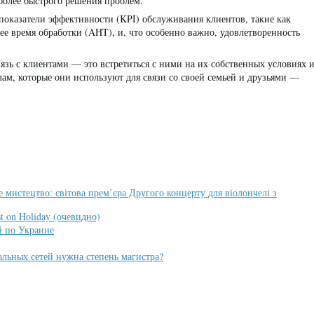
более быстрого решения проблем.
показатели эффективности (KPI) обслуживания клиентов, такие как
ее время обработки (AHT), и, что особенно важно, удовлетворенность
зь с клиентами — это встретиться с ними на их собственных условиях 
лам, которые они используют для связи со своей семьей и друзьями —
 мистецтво: світова прем’єра Другого концерту для віолончелі з
t on Holiday (очевидно)
й по Украине
льных сетей нужна степень магистра?