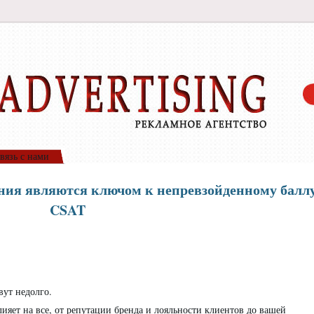
вязь с нами
ния являются ключом к непревзойденному балл
CSAT
ут недолго.
яет на все, от репутации бренда и лояльности клиентов до вашей