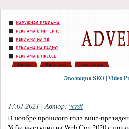
Главная
Карта сайта
Связь с нами
Эволюция SEO [Video Pre
13.01.2021 | Автор:
verdi
В ноябре прошлого года вице-президе
Усби выступил на Web Con 2020 с през