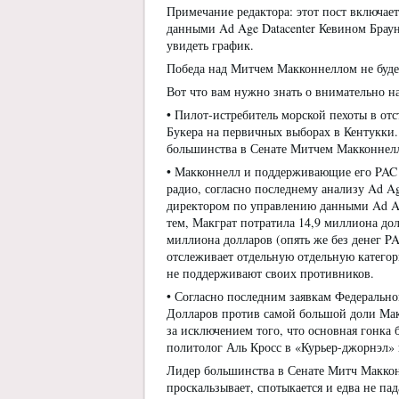
Примечание редактора: этот пост включае
данными Ad Age Datacenter Кевином Брау
увидеть график.
Победа над Митчем Макконнеллом не буде
Вот что вам нужно знать о внимательно 
• Пилот-истребитель морской пехоты в от
Букера на первичных выборах в Кентукки. 
большинства в Сенате Митчем Макконнел
• Макконнелл и поддерживающие его PAC д
радио, согласно последнему анализу Ad A
директором по управлению данными Ad Ag
тем, Макграт потратила 14,9 миллиона дол
миллиона долларов (опять же без денег P
отслеживает отдельную отдельную катего
не поддерживают своих противников.
• Согласно последним заявкам Федерально
Долларов против самой большой доли Мак
за исключением того, что основная гонка 
политолог Аль Кросс в «Курьер-джорнэл» 
Лидер большинства в Сенате Митч Маккон
проскальзывает, спотыкается и едва не пад