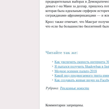
предварительных выборах в Демократическ
деньги г-на Мани за доллар, пришлось по
которая была идеальным серфером истори
согражданами-афроамериканцами — и ясно
Кросс также отмечает, что Макграт получи
что если бы большинство бюллетеней было 
Читайте так же:
Как увеличить скорость интернета 3
Я пытался получить Shadowban в Ins
Модное осеннее пальто-2018
Какой вид продвигаемого твита име
Как создавать живые видео на Faceb
Рубрика:
Рекламные новости
Комментарии запрещены.