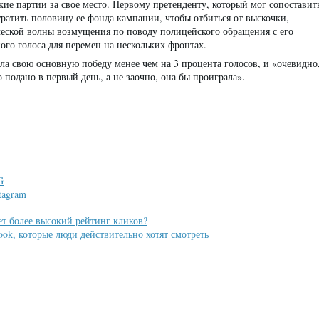
ие партии за свое место. Первому претенденту, который мог сопоставит
тратить половину ее фонда кампании, чтобы отбиться от выскочки,
ческой волны возмущения по поводу полицейского обращения с его
го голоса для перемен на нескольких фронтах.
ла свою основную победу менее чем на 3 процента голосов, и «очевидно
подано в первый день, а не заочно, она бы проиграла».
G
tagram
ет более высокий рейтинг кликов?
ook, которые люди действительно хотят смотреть