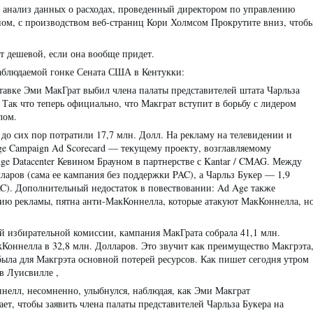
т анализ данных о расходах, проведенный директором по управлению
ном, с производством веб-страниц Кори Холмсом Прокрутите вниз, чтоб
т дешевой, если она вообще придет.
наблюдаемой гонке Сената США в Кентукки:
ставке Эми МакГрат выбил члена палаты представителей штата Чарльза
Так что теперь официально, что Макграт вступит в борьбу с лидером
лом.
о сих пор потратили 17,7 млн. Долл. На рекламу на телевидении и
ge Campaign Ad Scorecard — текущему проекту, возглавляемому
e Datacenter Кевином Брауном в партнерстве с Kantar / CMAG. Между
ларов (сама ее кампания без поддержки PAC), а Чарльз Букер — 1,9
AC). Дополнительный недостаток в повествовании: Ad Age также
рию рекламы, пятна анти-МакКоннелла, которые атакуют МакКоннелла, н
й избирательной комиссии, кампания МакГрата собрала 41,1 млн.
Коннелла в 32,8 млн. Долларов. Это звучит как преимущество Макгрэта
была для Макгрэта основной потерей ресурсов. Как пишет сегодня утром
в Луисвилле ,
нелл, несомненно, улыбнулся, наблюдая, как Эми Макграт
ает, чтобы заявить члена палаты представителей Чарльза Букера на