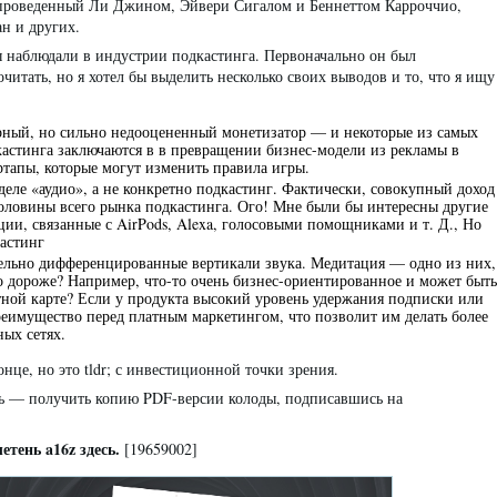
, проведенный Ли Джином, Эйвери Сигалом и Беннеттом Карроччио,
ан и других.
ы наблюдали в индустрии подкастинга. Первоначально он был
очитать, но я хотел бы выделить несколько своих выводов и то, что я ищу
рный, но сильно недооцененный монетизатор — и некоторые из самых
астинга заключаются в в превращении бизнес-модели из рекламы в
ртапы, которые могут изменить правила игры.
деле «аудио», а не конкретно подкастинг. Фактически, совокупный доход
половины всего рынка подкастинга. Ого! Мне были бы интересны другие
ии, связанные с AirPods, Alexa, голосовыми помощниками и т. Д., Но
кастинг
тельно дифференцированные вертикали звука. Медитация — одно из них,
здо дороже? Например, что-то очень бизнес-ориентированное и может быть
ной карте? Если у продукта высокий уровень удержания подписки или
реимущество перед платным маркетингом, что позволит им делать более
ых сетях.
нце, но это tldr; с инвестиционной точки зрения.
ать — получить копию PDF-версии колоды, подписавшись на
тень a16z здесь.
[19659002]