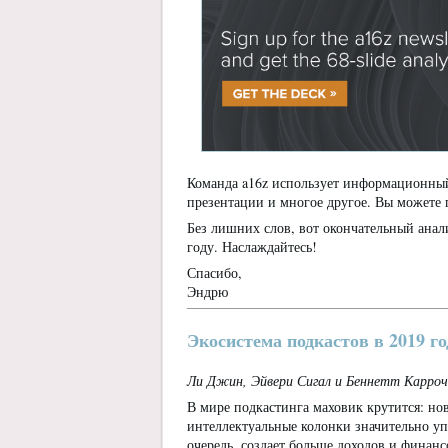
Команда a16z использует информационный 
презентации и многое другое. Вы можете 
Без лишних слов, вот окончательный анал
году. Наслаждайтесь!
Спасибо,
Эндрю
Экосистема подкастов в 2019 го
Ли Джин, Эйвери Сигал и Беннетт Карро
В мире подкастинга маховик крутится: но
интеллектуальные колонки значительно уп
очередь, создает больше доходов и финан