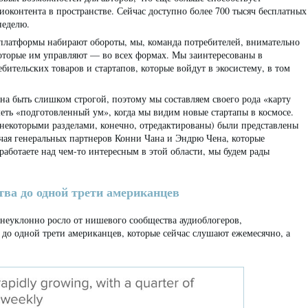
иоконтента в пространстве. Сейчас доступно более 700 тысяч бесплатных
неделю.
 платформы набирают обороты, мы, команда потребителей, внимательно
которые им управляют — во всех формах. Мы заинтересованы в
ительских товаров и стартапов, которые войдут в экосистему, в том
а быть слишком строгой, поэтому мы составляем своего рода «карту
еть «подготовленный ум», когда мы видим новые стартапы в космосе.
некоторыми разделами, конечно, отредактированы) были представлены
чая генеральных партнеров Конни Чана и Эндрю Чена, которые
работаете над чем-то интересным в этой области, мы будем рады
ва до одной трети американцев
 неуклонно росло от нишевого сообщества аудиоблогеров,
до одной трети американцев, которые сейчас слушают ежемесячно, а