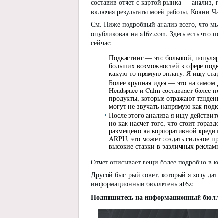
составив отчет с картой рынка — анализ
включая результаты моей работы, Конни Ч
См. Ниже подробный анализ всего, что м
опубликован на a16z.com. Здесь есть что п
сейчас:
Подкастинг — это большой, популя
больших возможностей в сфере подк
какую-то прямую оплату. Я ищу ста
Более крупная идея — это на самом 
Headspace и Calm составляет более 
продукты, которые отражают тенденц
могут не звучать напрямую как под
После этого анализа я ищу действи
но как насчет того, что стоит гора
размещено на корпоративной кредит
ARPU, это может создать сильное п
высокие ставки в различных рекламн
Отчет описывает вещи более подробно в ко
Другой быстрый совет, который я хочу д
информационный бюллетень a16z:
Подпишитесь на информационный бюлле