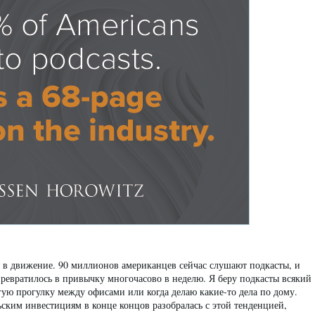
 в движение. 90 миллионов американцев сейчас слушают подкасты, и
превратилось в привычку многочасово в неделю. Я беру подкасты всякий
олгую прогулку между офисами или когда делаю какие-то дела по дому.
ьским инвестициям в конце концов разобралась с этой тенденцией,