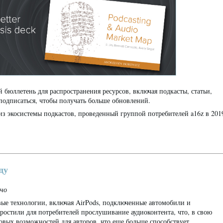
бюллетень для распространения ресурсов, включая подкасты, статьи,
подписаться, чтобы получать больше обновлений.
из экосистемы подкастов, проведенный группой потребителей a16z в 201
ду
ччо
вые технологии, включая AirPods, подключенные автомобили и
ростили для потребителей прослушивание аудиоконтента, что, в свою
совых возможностей для авторов, что еще больше способствует