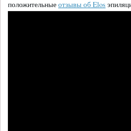
положительные
отзывы об Elos
эпиляц