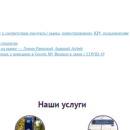
у о соответствии продукта / рынка, инвестированию, KPI, пользователям
 стратегии
е на рынке — Ленни Рачицкий, бывший Airbnb
ных о компании в Google My Business в связи с COVID-19