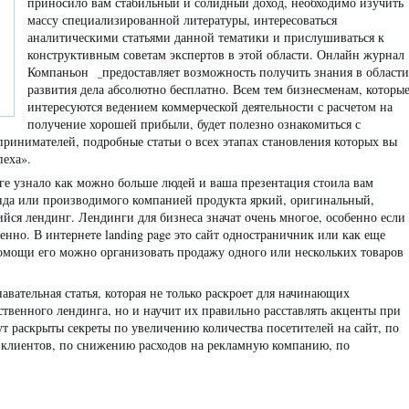
приносило вам стабильный и солидный доход, необходимо изучить
массу специализированной литературы, интересоваться
аналитическими статьями данной тематики и прислушиваться к
конструктивным советам экспертов в этой области. Онлайн журнал
Компаньон
предоставляет возможность получить знания в области
развития дела абсолютно бесплатно. Всем тем бизнесменам, которы
интересуются ведением коммерческой деятельности с расчетом на
получение хорошей прибыли, будет полезно ознакомиться с
ринимателей, подробные статьи о всех этапах становления которых вы
пеха».
ге узнало как можно больше людей и ваша презентация стоила вам
енда или производимого компанией продукта яркий, оригинальный,
ся лендинг. Лендинги для бизнеса значат очень многое, особенно если
венно. В интернете landing page это сайт одностраничник или как еще
мощи его можно организовать продажу одного или нескольких товаров
авательная статья, которая не только раскроет для начинающих
твенного лендинга, но и научит их правильно расставлять акценты при
т раскрыты секреты по увеличению количества посетителей на сайт, по
 клиентов, по снижению расходов на рекламную компанию, по